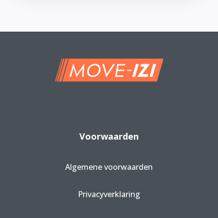
MOVE-IZI is niet verantwoordelijk voor
rekening eenvoudig via onze app of
kosten of handelingen van derde
website.
partijen. Wij raden je aan rechtstreeks
contact op te nemen met je
leasemaatschappij voor verdere
toelichting of om te informeren naar
de mogelijkheden.
Voorwaarden
Algemene voorwaarden
Privacyverklaring